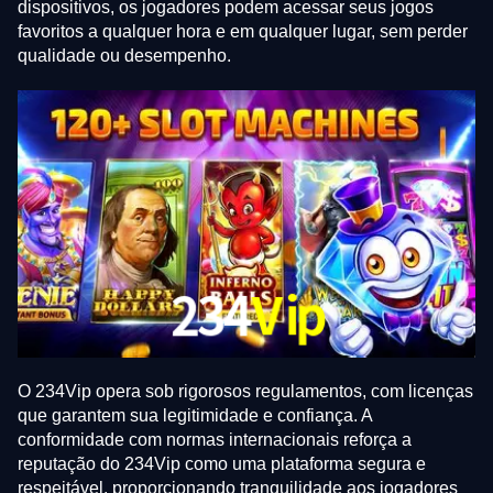
dispositivos, os jogadores podem acessar seus jogos
favoritos a qualquer hora e em qualquer lugar, sem perder
qualidade ou desempenho.
O 234Vip opera sob rigorosos regulamentos, com licenças
que garantem sua legitimidade e confiança. A
conformidade com normas internacionais reforça a
reputação do 234Vip como uma plataforma segura e
respeitável, proporcionando tranquilidade aos jogadores