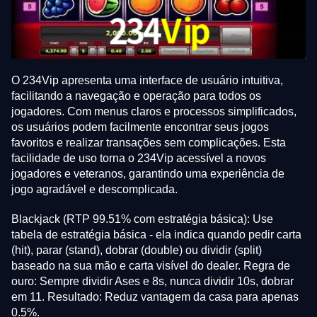
O 234Vip apresenta uma interface de usuário intuitiva,
facilitando a navegação e operação para todos os
jogadores. Com menus claros e processos simplificados,
os usuários podem facilmente encontrar seus jogos
favoritos e realizar transações sem complicações. Esta
facilidade de uso torna o 234Vip acessível a novos
jogadores e veteranos, garantindo uma experiência de
jogo agradável e descomplicada.
Blackjack (RTP 99.51% com estratégia básica): Use
tabela de estratégia básica - ela indica quando pedir carta
(hit), parar (stand), dobrar (double) ou dividir (split)
baseado na sua mão e carta visível do dealer. Regra de
ouro: Sempre dividir Ases e 8s, nunca dividir 10s, dobrar
em 11. Resultado: Reduz vantagem da casa para apenas
0.5%.