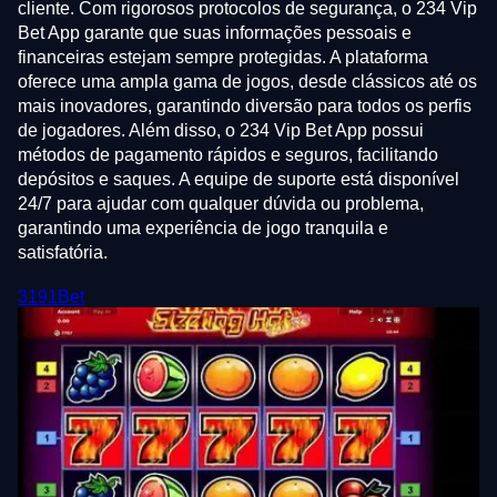
cliente. Com rigorosos protocolos de segurança, o 234 Vip
Bet App garante que suas informações pessoais e
financeiras estejam sempre protegidas. A plataforma
oferece uma ampla gama de jogos, desde clássicos até os
mais inovadores, garantindo diversão para todos os perfis
de jogadores. Além disso, o 234 Vip Bet App possui
métodos de pagamento rápidos e seguros, facilitando
depósitos e saques. A equipe de suporte está disponível
24/7 para ajudar com qualquer dúvida ou problema,
garantindo uma experiência de jogo tranquila e
satisfatória.
3191Bet