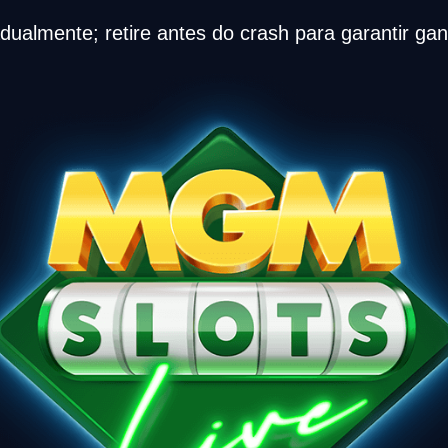
dualmente; retire antes do crash para garantir ga