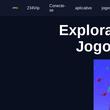
Conecte-
234Vip
aplicativo
jogo
se
Explor
Jogo