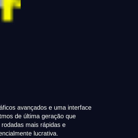
ráficos avançados e uma interface
ritmos de última geração que
 rodadas mais rápidas e
ncialmente lucrativa.