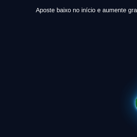
Aposte baixo no início e aumente gra