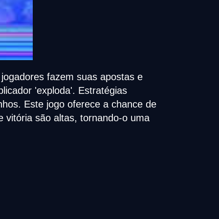
s jogadores fazem suas apostas e
licador 'exploda'. Estratégias
nhos. Este jogo oferece a chance de
vitória são altas, tornando-o uma