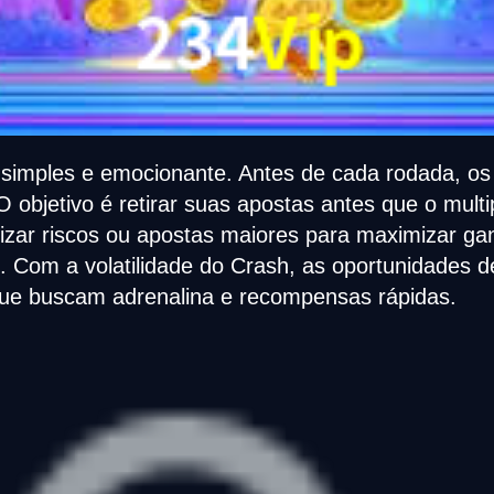
 simples e emocionante. Antes de cada rodada, o
 objetivo é retirar suas apostas antes que o multip
zar riscos ou apostas maiores para maximizar ga
om a volatilidade do Crash, as oportunidades de 
que buscam adrenalina e recompensas rápidas.