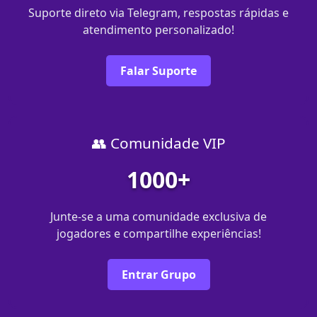
Suporte direto via Telegram, respostas rápidas e
atendimento personalizado!
Falar Suporte
👥 Comunidade VIP
1000+
Junte-se a uma comunidade exclusiva de
jogadores e compartilhe experiências!
Entrar Grupo