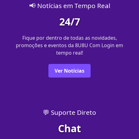
📢 Notícias em Tempo Real
24/7
Fique por dentro de todas as novidades,
promoções e eventos da 8U8U Com Login em
tempo real!
Ver Notícias
💬 Suporte Direto
Chat