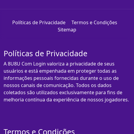
Políticas de Privacidade
Termos e Condições
Sitemap
Políticas de Privacidade
A 8U8U Com Login valoriza a privacidade de seus
usuários e está empenhada em proteger todas as
informações pessoais fornecidas durante o uso de
nossos canais de comunicação. Todos os dados
coletados são utilizados exclusivamente para fins de
melhoria contínua da experiência de nossos jogadores.
Termos e Condições