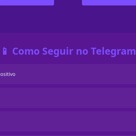
📱 Como Seguir no Telegram
ositivo