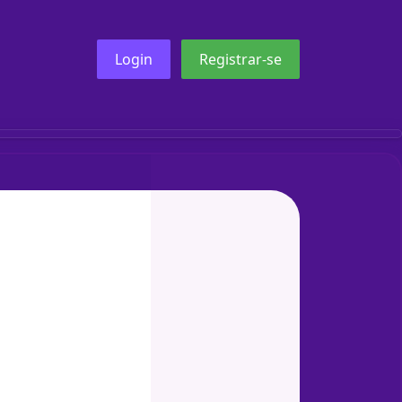
Login
Registrar-se