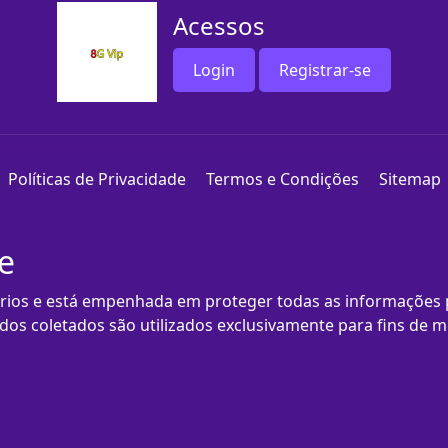
Acessos
Login
Registrar-se
Políticas de Privacidade
Termos e Condições
Sitemap
de
uários e está empenhada em proteger todas as informações 
os coletados são utilizados exclusivamente para fins de m