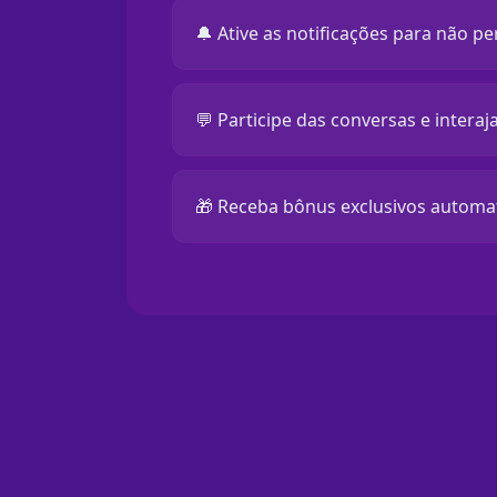
🔔 Ative as notificações para não p
💬 Participe das conversas e interaj
🎁 Receba bônus exclusivos autom