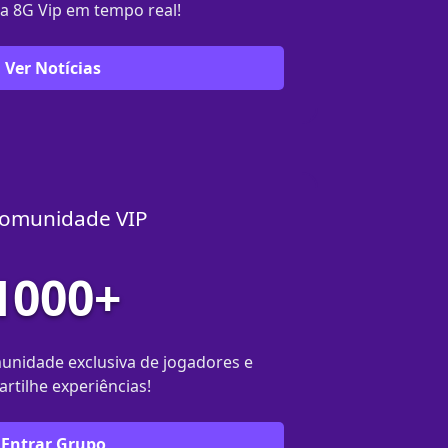
a 8G Vip em tempo real!
Ver Notícias
Comunidade VIP
1000+
unidade exclusiva de jogadores e
rtilhe experiências!
Entrar Grupo