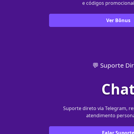
e códigos promocionai
Ver Bônus
💬 Suporte Di
Cha
Suporte direto via Telegram, r
atendimento persona
Falar Suport