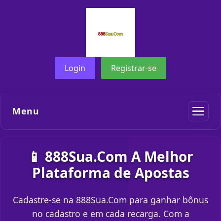
Login
Registrar-se
Menu
📱 888Sua.Com A Melhor
Plataforma de Apostas
Cadastre-se na 888Sua.Com para ganhar bônus
no cadastro e em cada recarga. Com a