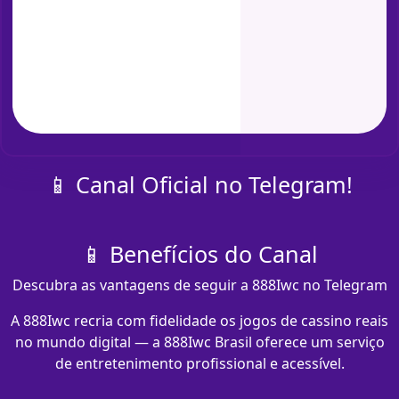
📱 Canal Oficial no Telegram!
📱 Benefícios do Canal
Descubra as vantagens de seguir a 888Iwc no Telegram
A 888Iwc recria com fidelidade os jogos de cassino reais
no mundo digital — a 888Iwc Brasil oferece um serviço
de entretenimento profissional e acessível.