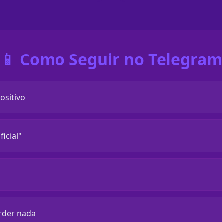
📱 Como Seguir no Telegram
ositivo
icial"
erder nada