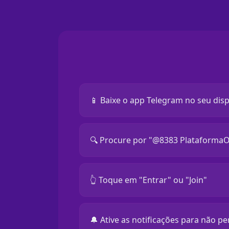
📱 Baixe o app Telegram no seu disp
🔍 Procure por "@8383 PlataformaOf
👆 Toque em "Entrar" ou "Join"
🔔 Ative as notificações para não p