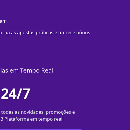
ram
orna as apostas práticas e oferece bônus
cias em Tempo Real
24/7
e todas as novidades, promoções e
83 Plataforma em tempo real!