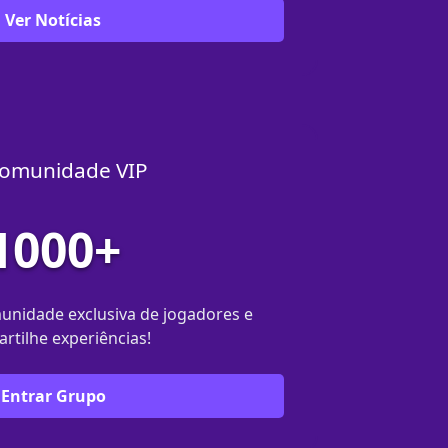
Ver Notícias
Comunidade VIP
1000+
unidade exclusiva de jogadores e
rtilhe experiências!
Entrar Grupo