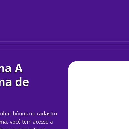
ma A
ma de
anhar bônus no cadastro
ma, você tem acesso a