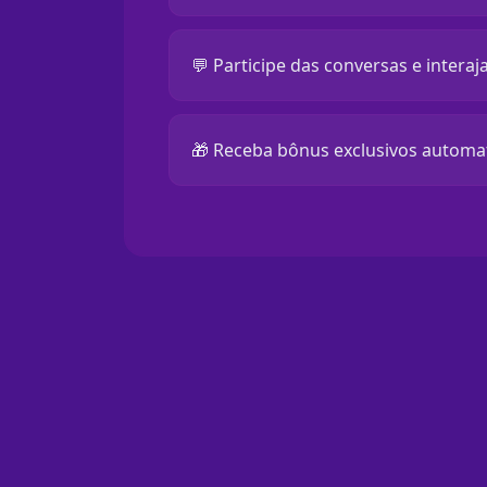
💬 Participe das conversas e interaj
🎁 Receba bônus exclusivos autom