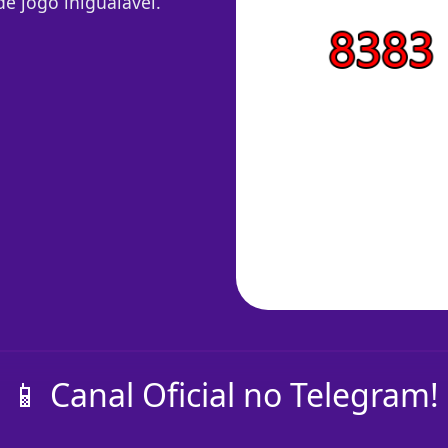
e jogo inigualável.
📱 Canal Oficial no Telegram!