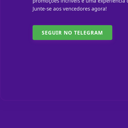
promoções incríveis e uma experiência d
Junte-se aos vencedores agora!
SEGUIR NO TELEGRAM