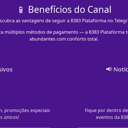
📱 Benefícios do Canal
scubra as vantagens de seguir a 8383 Plataforma no Teleg
ita múltiplos métodos de pagamento — a 8383 Plataforma t
abundantes com conforto total.
sivos
📢 Notí
m, promoções especiais
Fique por dentro d
s únicos!
eventos da 83