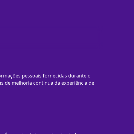
formações pessoais fornecidas durante o
ns de melhoria contínua da experiência de