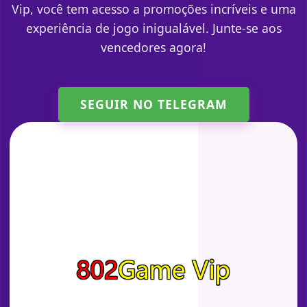
Vip, você tem acesso a promoções incríveis e uma
experiência de jogo inigualável. Junte-se aos
vencedores agora!
SEGUIR NO TELEGRAM