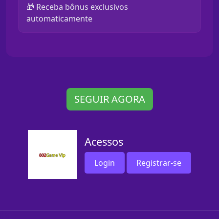
🎁 Receba bônus exclusivos
automaticamente
SEGUIR AGORA
Acessos
Login
Registrar-se