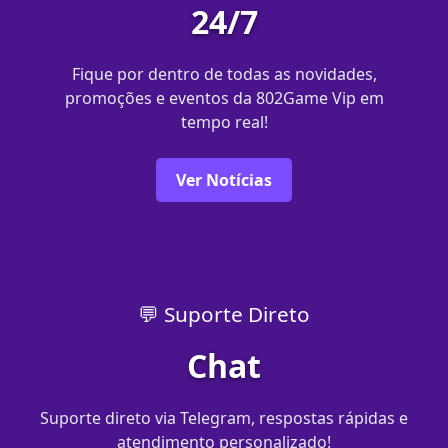
24/7
Fique por dentro de todas as novidades,
promoções e eventos da 802Game Vip em
tempo real!
Ver Notícias
💬 Suporte Direto
Chat
Suporte direto via Telegram, respostas rápidas e
atendimento personalizado!