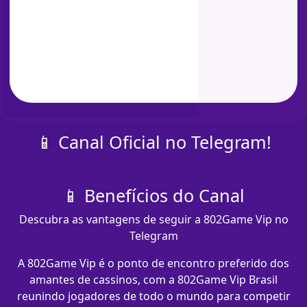
📱 Canal Oficial no Telegram!
📱 Benefícios do Canal
Descubra as vantagens de seguir a 802Game Vip no
Telegram
A 802Game Vip é o ponto de encontro preferido dos
amantes de cassinos, com a 802Game Vip Brasil
reunindo jogadores de todo o mundo para competir