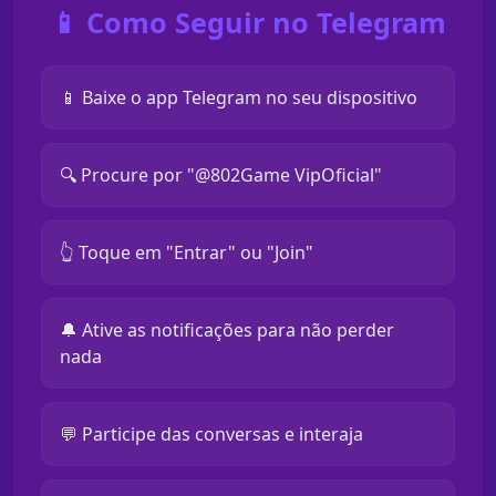
📱 Como Seguir no Telegram
📱 Baixe o app Telegram no seu dispositivo
🔍 Procure por "@802Game VipOficial"
👆 Toque em "Entrar" ou "Join"
🔔 Ative as notificações para não perder
nada
💬 Participe das conversas e interaja