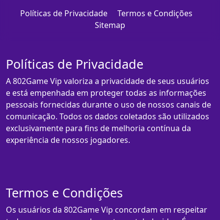
Políticas de Privacidade
Termos e Condições
Sitemap
Políticas de Privacidade
A 802Game Vip valoriza a privacidade de seus usuários
e está empenhada em proteger todas as informações
pessoais fornecidas durante o uso de nossos canais de
comunicação. Todos os dados coletados são utilizados
exclusivamente para fins de melhoria contínua da
experiência de nossos jogadores.
Termos e Condições
Os usuários da 802Game Vip concordam em respeitar