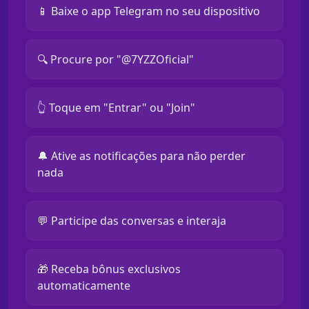
📱 Baixe o app Telegram no seu dispositivo
🔍 Procure por "@7YZZOficial"
👆 Toque em "Entrar" ou "Join"
🔔 Ative as notificações para não perder
nada
💬 Participe das conversas e interaja
🎁 Receba bônus exclusivos
automaticamente