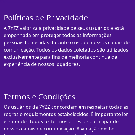
Políticas de Privacidade
A 7YZZ valoriza a privacidade de seus usuários e está
empenhada em proteger todas as informações
pessoais fornecidas durante o uso de nossos canais de
comunicação. Todos os dados coletados são utilizados
exclusivamente para fins de melhoria contínua da
experiência de nossos jogadores.
Termos e Condições
Os usuários da 7YZZ concordam em respeitar todas as
regras e regulamentos estabelecidos. É importante ler
e entender todos os termos antes de participar de
nossos canais de comunicação. A violação destes