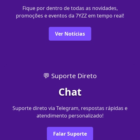
Fique por dentro de todas as novidades,
promoções e eventos da 7YZZ em tempo real!
Ver Notícias
💬 Suporte Direto
Chat
Suporte direto via Telegram, respostas rápidas e
atendimento personalizado!
Falar Suporte