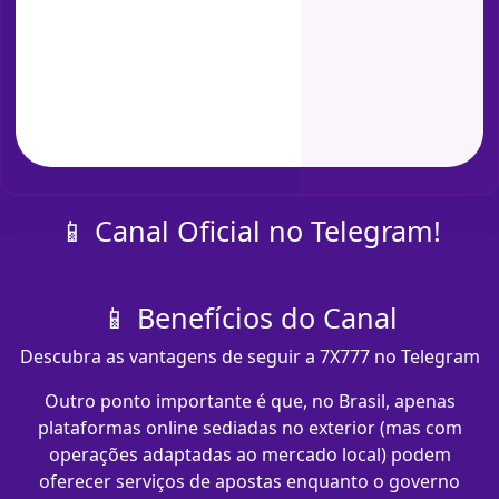
📱 Canal Oficial no Telegram!
📱 Benefícios do Canal
Descubra as vantagens de seguir a 7X777 no Telegram
Outro ponto importante é que, no Brasil, apenas
plataformas online sediadas no exterior (mas com
operações adaptadas ao mercado local) podem
oferecer serviços de apostas enquanto o governo