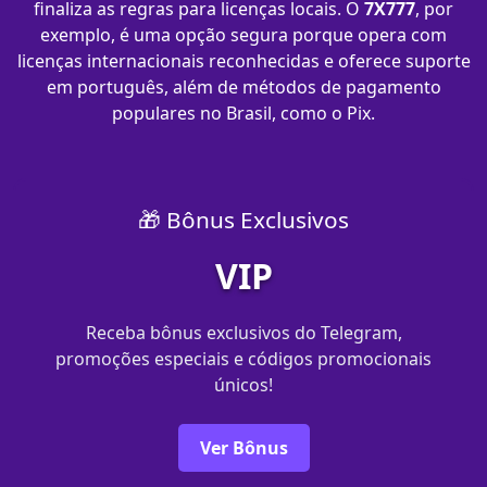
finaliza as regras para licenças locais. O
7X777
, por
exemplo, é uma opção segura porque opera com
licenças internacionais reconhecidas e oferece suporte
em português, além de métodos de pagamento
populares no Brasil, como o Pix.
🎁 Bônus Exclusivos
VIP
Receba bônus exclusivos do Telegram,
promoções especiais e códigos promocionais
únicos!
Ver Bônus