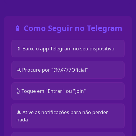
📱 Como Seguir no Telegram
📱 Baixe o app Telegram no seu dispositivo
🔍 Procure por "@7X777Oficial"
👆 Toque em "Entrar" ou "Join"
🔔 Ative as notificações para não perder
nada