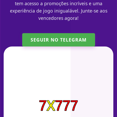
tem acesso a promoções incríveis e uma
experiência de jogo inigualável. Junte-se aos
vencedores agora!
SEGUIR NO TELEGRAM