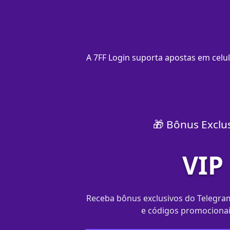
A 7FF Login suporta apostas em celul
🎁 Bônus Exclu
VIP
Receba bônus exclusivos do Telegra
e códigos promocionai