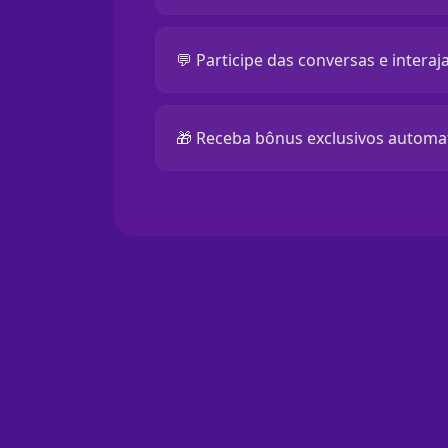
💬 Participe das conversas e interaj
🎁 Receba bônus exclusivos autom