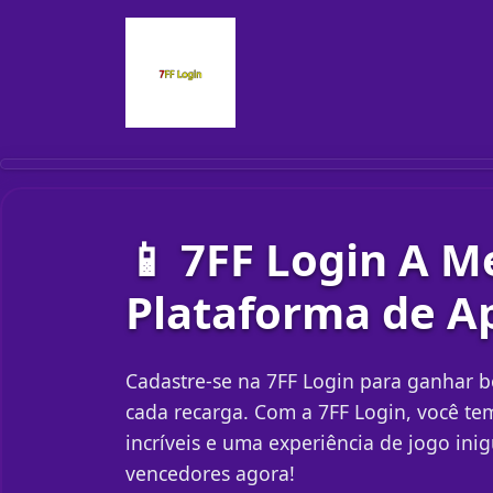
📱 7FF Login A M
Plataforma de A
Cadastre-se na 7FF Login para ganhar 
cada recarga. Com a 7FF Login, você t
incríveis e uma experiência de jogo inig
vencedores agora!