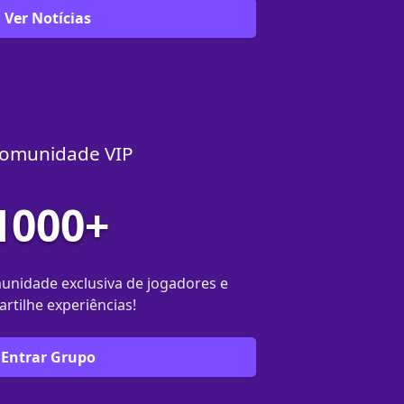
Ver Notícias
Comunidade VIP
1000+
unidade exclusiva de jogadores e
rtilhe experiências!
Entrar Grupo