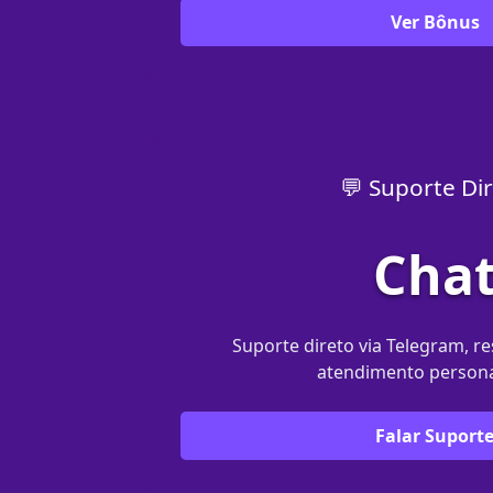
Ver Bônus
💬 Suporte Di
Cha
Suporte direto via Telegram, r
atendimento persona
Falar Suport