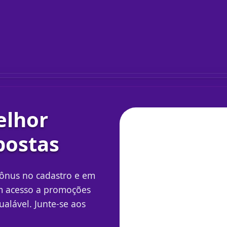
elhor
postas
bônus no cadastro e em
em acesso a promoções
ualável. Junte-se aos