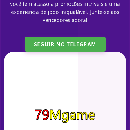
você tem acesso a promoções incríveis e uma
experiência de jogo inigualável. Junte-se aos
vencedores agora!
SEGUIR NO TELEGRAM