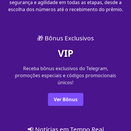
segurança e agilidade em todas as etapas, desde a
escolha dos números até o recebimento do prêmio.
🎁 Bônus Exclusivos
VIP
Receba bônus exclusivos do Telegram,
promoções especiais e códigos promocionais
únicos!
Ver Bônus
📢 Notícias em Tempo Real