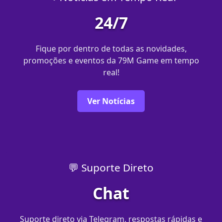
24/7
Fique por dentro de todas as novidades,
promoções e eventos da 79M Game em tempo
real!
Ver Notícias
💬 Suporte Direto
Chat
Suporte direto via Telegram, respostas rápidas e