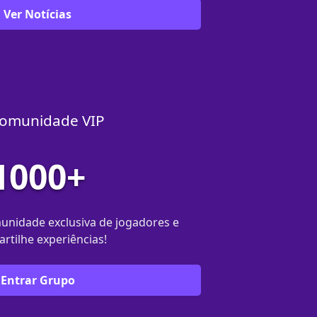
Ver Notícias
Comunidade VIP
1000+
unidade exclusiva de jogadores e
rtilhe experiências!
Entrar Grupo