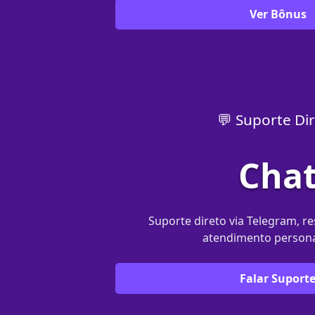
Ver Bônus
💬 Suporte Di
Cha
Suporte direto via Telegram, r
atendimento persona
Falar Suport