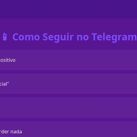
📱 Como Seguir no Telegram
ositivo
ial"
erder nada