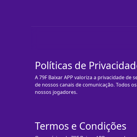
Políticas de Privacida
A 79F Baixar APP valoriza a privacidade de
de nossos canais de comunicação. Todos os 
nossos jogadores.
Termos e Condições