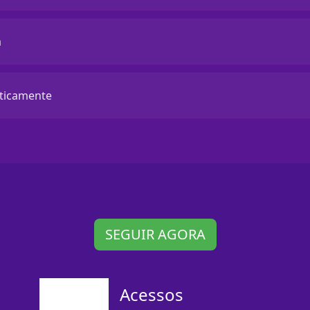
a
aticamente
SEGUIR AGORA
Acessos