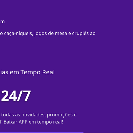
am
mo caça-níqueis, jogos de mesa e crupiês ao
cias em Tempo Real
24/7
e todas as novidades, promoções e
F Baixar APP em tempo real!