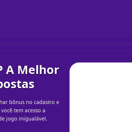
P A Melhor
postas
har bônus no cadastro e
 você tem acesso a
e jogo inigualável.