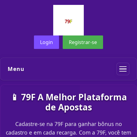
Login
Registrar-se
Menu
📱 79F A Melhor Plataforma
de Apostas
Cadastre-se na 79F para ganhar bônus no
cadastro e em cada recarga. Com a 79F, você tem