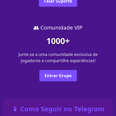
Falar Suporte
👥 Comunidade VIP
1000+
Junte-se a uma comunidade exclusiva de
jogadores e compartilhe experiências!
Entrar Grupo
📱 Como Seguir no Telegram