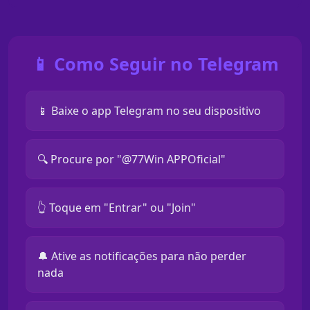
📱 Como Seguir no Telegram
📱 Baixe o app Telegram no seu dispositivo
🔍 Procure por "@77Win APPOficial"
👆 Toque em "Entrar" ou "Join"
🔔 Ative as notificações para não perder
nada