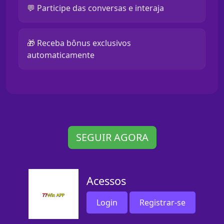
💬 Participe das conversas e interaja
🎁 Receba bônus exclusivos
automaticamente
SEGUIR AGORA
Acessos
Login
Registrar-se