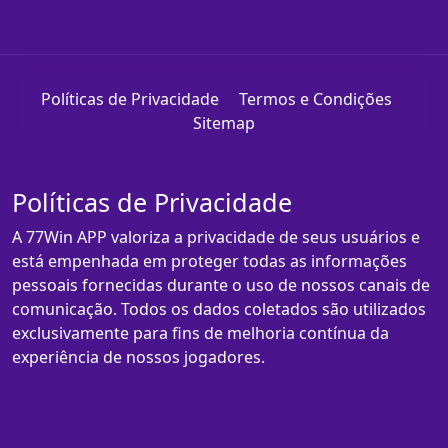
Políticas de Privacidade
Termos e Condições
Sitemap
Políticas de Privacidade
A 77Win APP valoriza a privacidade de seus usuários e
está empenhada em proteger todas as informações
pessoais fornecidas durante o uso de nossos canais de
comunicação. Todos os dados coletados são utilizados
exclusivamente para fins de melhoria contínua da
experiência de nossos jogadores.