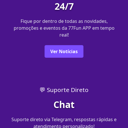
24/7
Fique por dentro de todas as novidades,
promoções e eventos da 77Fun APP em tempo
real!
Ver Notícias
💬 Suporte Direto
Chat
Suporte direto via Telegram, respostas rápidas e
atendimento personalizado!