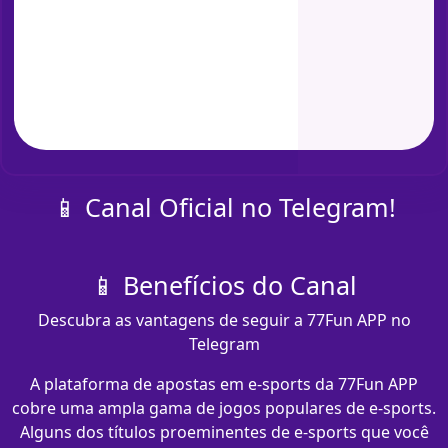
📱 Canal Oficial no Telegram!
📱 Benefícios do Canal
Descubra as vantagens de seguir a 77Fun APP no
Telegram
A plataforma de apostas em e-sports da 77Fun APP
cobre uma ampla gama de jogos populares de e-sports.
Alguns dos títulos proeminentes de e-sports que você