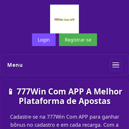
Login
Registrar-se
Menu
📱 777Win Com APP A Melhor
Plataforma de Apostas
Cadastre-se na 777Win Com APP para ganhar
bônus no cadastro e em cada recarga. Com a