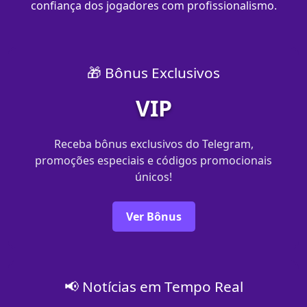
confiança dos jogadores com profissionalismo.
🎁 Bônus Exclusivos
VIP
Receba bônus exclusivos do Telegram,
promoções especiais e códigos promocionais
únicos!
Ver Bônus
📢 Notícias em Tempo Real