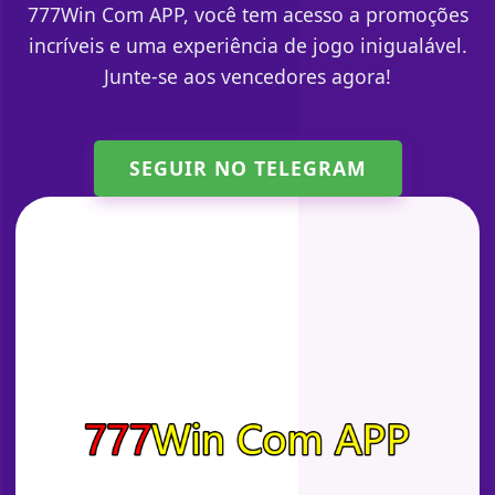
777Win Com APP, você tem acesso a promoções
incríveis e uma experiência de jogo inigualável.
Junte-se aos vencedores agora!
SEGUIR NO TELEGRAM