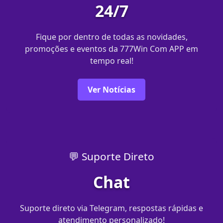
24/7
Fique por dentro de todas as novidades,
promoções e eventos da 777Win Com APP em
tempo real!
Ver Notícias
💬 Suporte Direto
Chat
Suporte direto via Telegram, respostas rápidas e
atendimento personalizado!