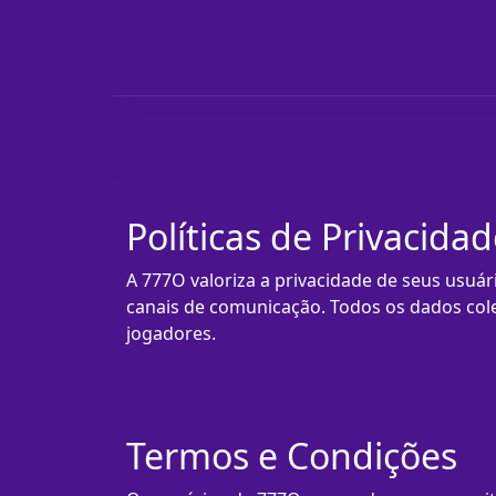
Políticas de Privacida
A 777O valoriza a privacidade de seus usuá
canais de comunicação. Todos os dados cole
jogadores.
Termos e Condições