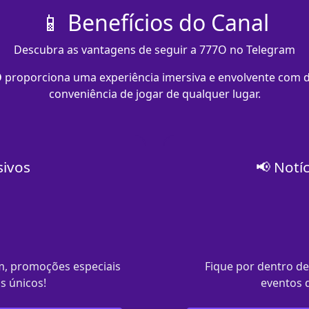
📱 Benefícios do Canal
Descubra as vantagens de seguir a 777O no Telegram
O
proporciona uma experiência imersiva e envolvente com de
conveniência de jogar de qualquer lugar.
sivos
📢 Notí
m, promoções especiais
Fique por dentro d
s únicos!
eventos 