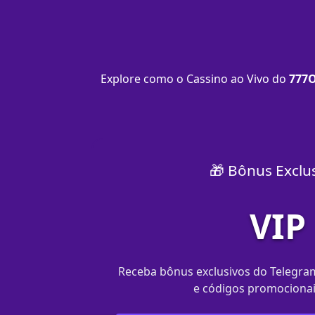
Explore como o Cassino ao Vivo do
777
🎁 Bônus Exclu
VIP
Receba bônus exclusivos do Telegra
e códigos promocionai