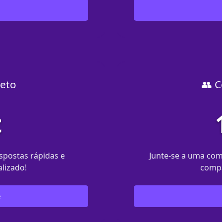
reto
👥 
t
espostas rápidas e
Junte-se a uma com
lizado!
compa
e