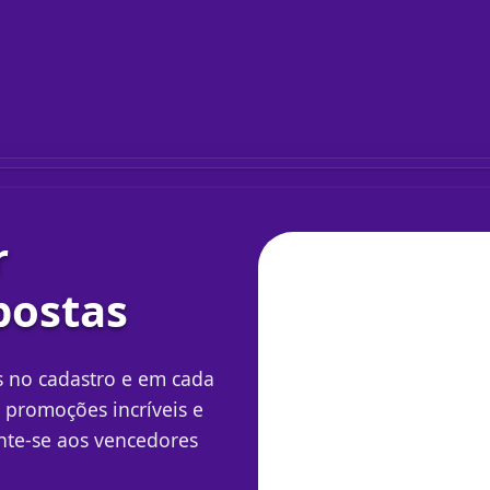
r
postas
 no cadastro e em cada
 promoções incríveis e
unte-se aos vencedores