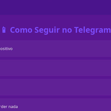
📱 Como Seguir no Telegram
ositivo
erder nada