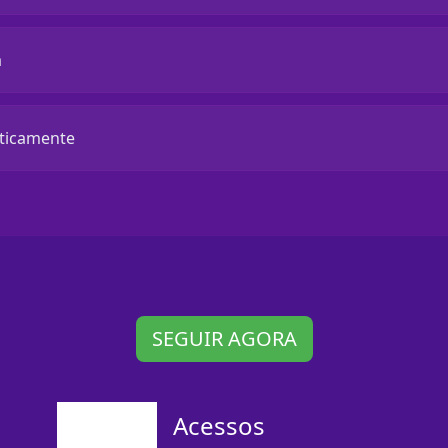
a
aticamente
SEGUIR AGORA
Acessos