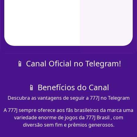
📱 Canal Oficial no Telegram!
📱 Benefícios do Canal
Descubra as vantagens de seguir a 777J no Telegram
A 777J sempre oferece aos fãs brasileiros da marca uma
variedade enorme de jogos da 777J Brasil , com
diversão sem fim e prêmios generosos.