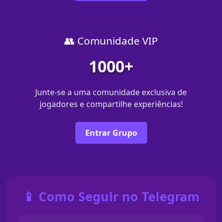
👥 Comunidade VIP
1000+
Junte-se a uma comunidade exclusiva de
jogadores e compartilhe experiências!
Entrar Grupo
📱 Como Seguir no Telegram