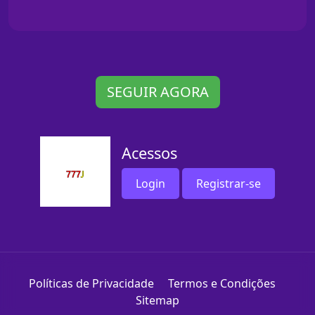
SEGUIR AGORA
Acessos
Login
Registrar-se
Políticas de Privacidade
Termos e Condições
Sitemap