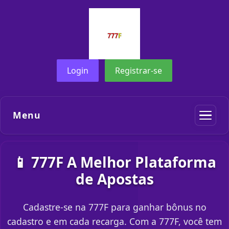
Login
Registrar-se
Menu
📱 777F A Melhor Plataforma
de Apostas
Cadastre-se na 777F para ganhar bônus no
cadastro e em cada recarga. Com a 777F, você tem