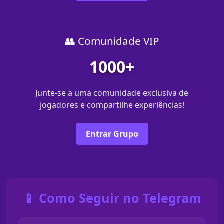
👥 Comunidade VIP
1000+
Junte-se a uma comunidade exclusiva de
jogadores e compartilhe experiências!
Entrar Grupo
📱 Como Seguir no Telegram