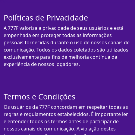
Políticas de Privacidade
A 777F valoriza a privacidade de seus usuários e está
empenhada em proteger todas as informações
pessoais fornecidas durante o uso de nossos canais de
comunicação. Todos os dados coletados são utilizados
exclusivamente para fins de melhoria contínua da
experiência de nossos jogadores.
Termos e Condições
Os usuários da 777F concordam em respeitar todas as
regras e regulamentos estabelecidos. É importante ler
e entender todos os termos antes de participar de
nossos canais de comunicação. A violação destes