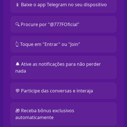
📱 Baixe o app Telegram no seu dispositivo
🔍 Procure por "@777FOficial"
👆 Toque em "Entrar" ou "Join"
🔔 Ative as notificações para não perder
nada
💬 Participe das conversas e interaja
🎁 Receba bônus exclusivos
automaticamente