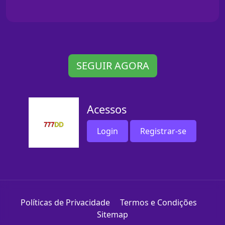
SEGUIR AGORA
Acessos
Login
Registrar-se
Políticas de Privacidade
Termos e Condições
Sitemap