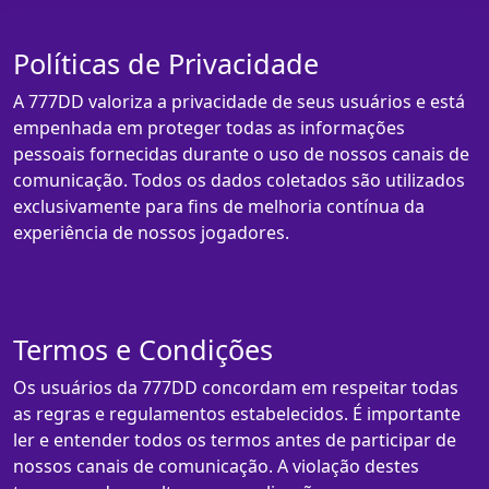
Políticas de Privacidade
A 777DD valoriza a privacidade de seus usuários e está
empenhada em proteger todas as informações
pessoais fornecidas durante o uso de nossos canais de
comunicação. Todos os dados coletados são utilizados
exclusivamente para fins de melhoria contínua da
experiência de nossos jogadores.
Termos e Condições
Os usuários da 777DD concordam em respeitar todas
as regras e regulamentos estabelecidos. É importante
ler e entender todos os termos antes de participar de
nossos canais de comunicação. A violação destes