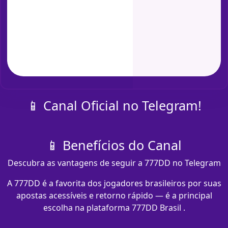
📱 Canal Oficial no Telegram!
📱 Benefícios do Canal
Descubra as vantagens de seguir a 777DD no Telegram
A 777DD é a favorita dos jogadores brasileiros por suas
apostas acessíveis e retorno rápido — é a principal
escolha na plataforma 777DD Brasil .