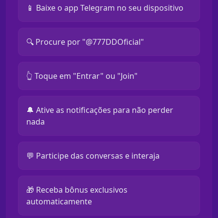
📱 Baixe o app Telegram no seu dispositivo
🔍 Procure por "@777DDOficial"
👆 Toque em "Entrar" ou "Join"
🔔 Ative as notificações para não perder
nada
💬 Participe das conversas e interaja
🎁 Receba bônus exclusivos
automaticamente