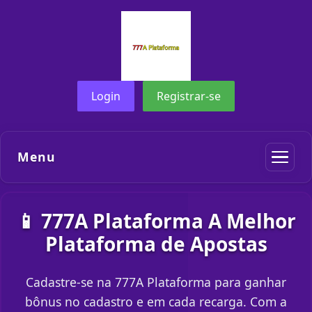
Login
Registrar-se
Menu
📱 777A Plataforma A Melhor
Plataforma de Apostas
Cadastre-se na 777A Plataforma para ganhar
bônus no cadastro e em cada recarga. Com a