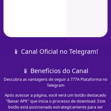
📱 Canal Oficial no Telegram!
📱 Benefícios do Canal
Descubra as vantagens de seguir a 777A Plataforma no
Telegram
Após acessar a página, você verá um botão destacado
"Baixar APK" que inicia o processo de download. Este
botão está posicionado estrategicamente para ser