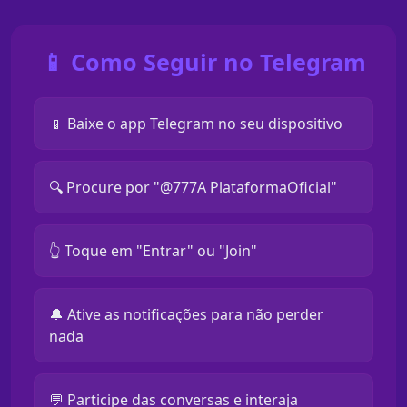
📱 Como Seguir no Telegram
📱 Baixe o app Telegram no seu dispositivo
🔍 Procure por "@777A PlataformaOficial"
👆 Toque em "Entrar" ou "Join"
🔔 Ative as notificações para não perder
nada
💬 Participe das conversas e interaja