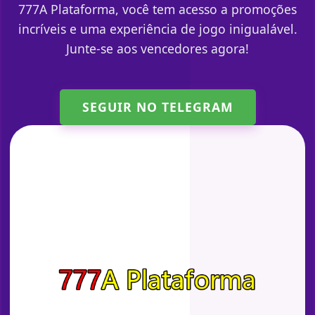
777A Plataforma, você tem acesso a promoções
incríveis e uma experiência de jogo inigualável.
Junte-se aos vencedores agora!
SEGUIR NO TELEGRAM