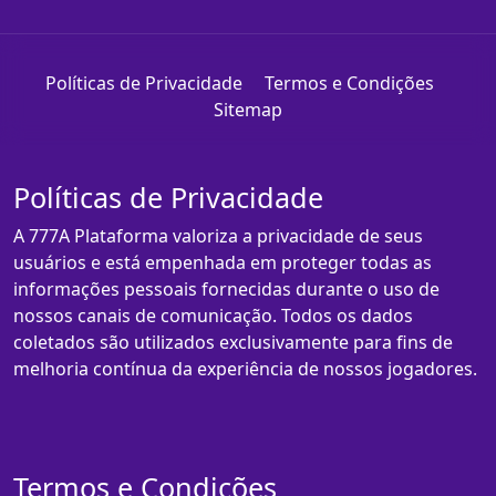
Políticas de Privacidade
Termos e Condições
Sitemap
Políticas de Privacidade
A 777A Plataforma valoriza a privacidade de seus
usuários e está empenhada em proteger todas as
informações pessoais fornecidas durante o uso de
nossos canais de comunicação. Todos os dados
coletados são utilizados exclusivamente para fins de
melhoria contínua da experiência de nossos jogadores.
Termos e Condições