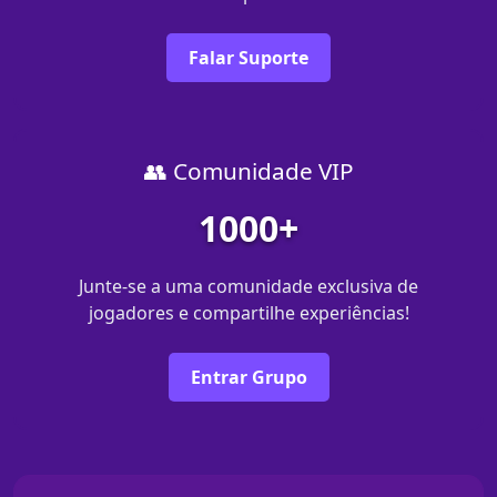
Falar Suporte
👥 Comunidade VIP
1000+
Junte-se a uma comunidade exclusiva de
jogadores e compartilhe experiências!
Entrar Grupo