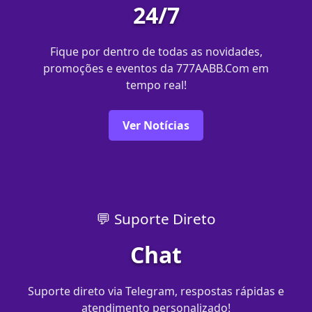
24/7
Fique por dentro de todas as novidades,
promoções e eventos da 777AABB.Com em
tempo real!
Ver Notícias
💬 Suporte Direto
Chat
Suporte direto via Telegram, respostas rápidas e
atendimento personalizado!