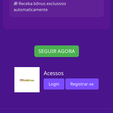
🎁 Receba bônus exclusivos
automaticamente
SEGUIR AGORA
Acessos
Login
Registrar-se