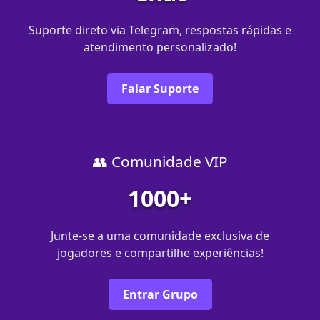
Suporte direto via Telegram, respostas rápidas e
atendimento personalizado!
Falar Suporte
👥 Comunidade VIP
1000+
Junte-se a uma comunidade exclusiva de
jogadores e compartilhe experiências!
Entrar Grupo