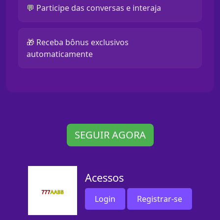
💬 Participe das conversas e interaja
🎁 Receba bônus exclusivos
automaticamente
SEGUIR AGORA
Acessos
Login
Registrar-se