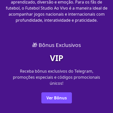
aprendizado, diversão e emoção. Para os fãs de
futebol, o Futebol Studio Ao Vivo é a maneira ideal de
acompanhar jogos nacionais e internacionais com
profundidade, interatividade e praticidade.
🎁 Bônus Exclusivos
VIP
Receba bônus exclusivos do Telegram,
promoções especiais e códigos promocionais
únicos!
Ver Bônus