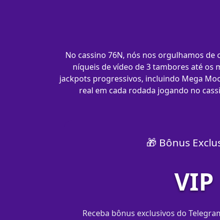
No cassino 76N, nós nos orgulhamos de of
níqueis de vídeo de 3 tambores até os 
jackpots progressivos, incluindo Mega Moo
real em cada rodada jogando no cass
🎁 Bônus Exclu
VIP
Receba bônus exclusivos do Telegra