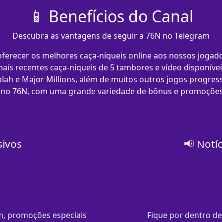
📱 Benefícios do Canal
Descubra as vantagens de seguir a 76N no Telegram
erecer os melhores caça-níqueis online aos nossos jogado
mais recentes caça-níqueis de 5 tambores e vídeo disponí
lah e Major Millions, além de muitos outros jogos progre
ino 76N, com uma grande variedade de bônus e promoções 
sivos
📢 Notí
m, promoções especiais
Fique por dentro d