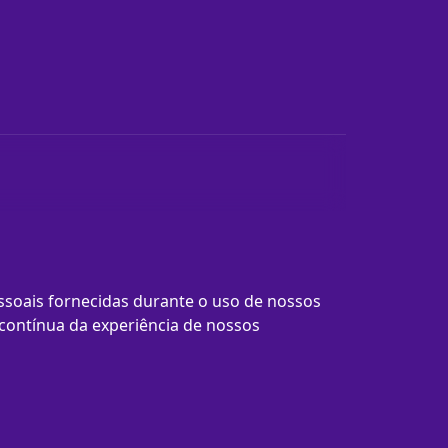
ssoais fornecidas durante o uso de nossos
 contínua da experiência de nossos