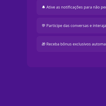
🔔 Ative as notificações para não p
💬 Participe das conversas e interaj
🎁 Receba bônus exclusivos autom