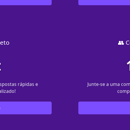
reto
👥 
t
espostas rápidas e
Junte-se a uma com
lizado!
compa
e