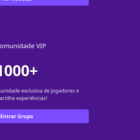
Comunidade VIP
1000+
unidade exclusiva de jogadores e
rtilhe experiências!
Entrar Grupo