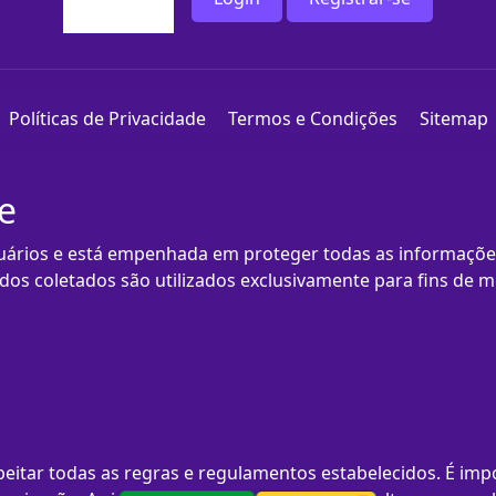
Políticas de Privacidade
Termos e Condições
Sitemap
de
usuários e está empenhada em proteger todas as informaçõe
os coletados são utilizados exclusivamente para fins de m
itar todas as regras e regulamentos estabelecidos. É imp