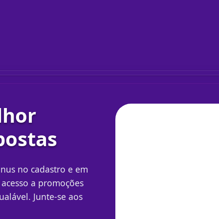
lhor
postas
ônus no cadastro e em
m acesso a promoções
ualável. Junte-se aos