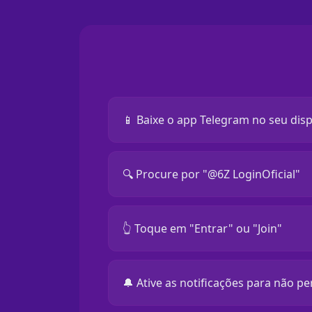
📱 Baixe o app Telegram no seu disp
🔍 Procure por "@6Z LoginOficial"
👆 Toque em "Entrar" ou "Join"
🔔 Ative as notificações para não p