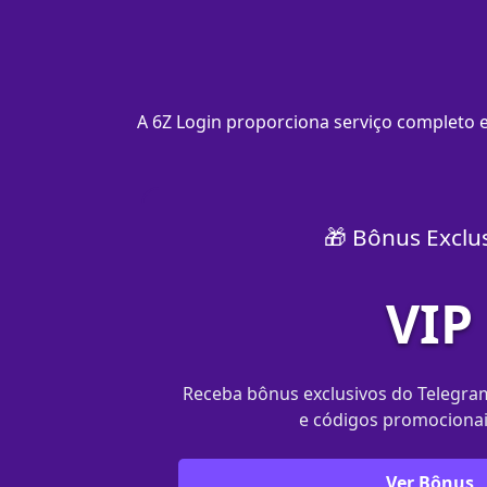
A 6Z Login proporciona serviço completo 
🎁 Bônus Exclu
VIP
Receba bônus exclusivos do Telegra
e códigos promocionai
Ver Bônus