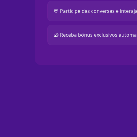
💬 Participe das conversas e interaj
🎁 Receba bônus exclusivos autom