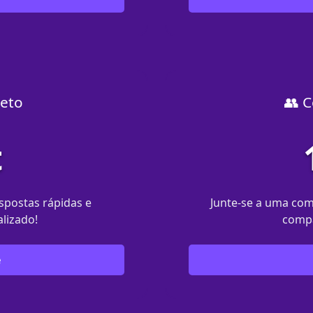
reto
👥 
t
espostas rápidas e
Junte-se a uma com
lizado!
compa
e