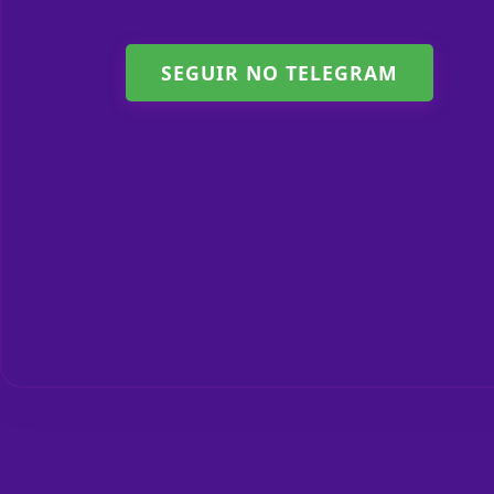
SEGUIR NO TELEGRAM