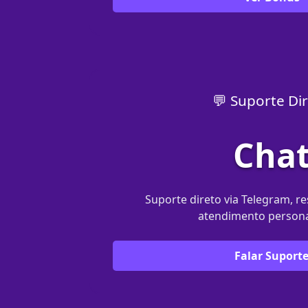
💬 Suporte Di
Cha
Suporte direto via Telegram, r
atendimento persona
Falar Suport