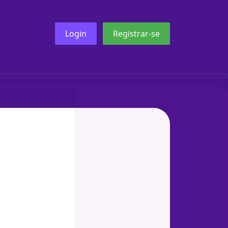
Login
Registrar-se