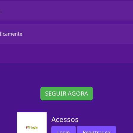
a
aticamente
SEGUIR AGORA
Acessos
Login
Registrar-se