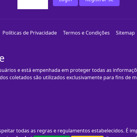
Políticas de Privacidade
Termos e Condições
Sitemap
de
 usuários e está empenhada em proteger todas as informaçõ
os coletados são utilizados exclusivamente para fins de m
eitar todas as regras e regulamentos estabelecidos. É im