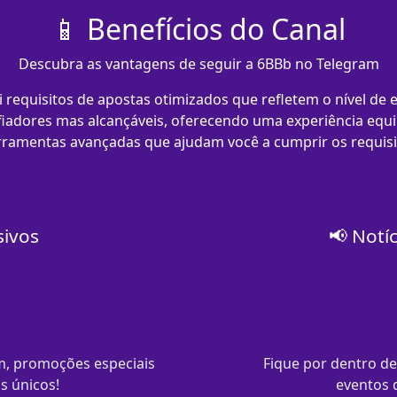
📱 Benefícios do Canal
Descubra as vantagens de seguir a 6BBb no Telegram
requisitos de apostas otimizados que refletem o nível de e
afiadores mas alcançáveis, oferecendo uma experiência equi
rramentas avançadas que ajudam você a cumprir os requisit
sivos
📢 Notí
m, promoções especiais
Fique por dentro d
s únicos!
eventos 