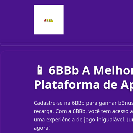
📱 6BBb A Melho
Plataforma de A
Cadastre-se na 6BBb para ganhar bônus
recarga. Com a 6BBb, você tem acesso a
uma experiência de jogo inigualável. J
agora!