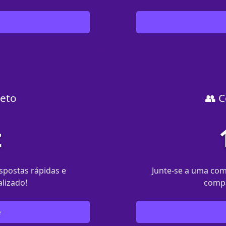
reto
👥 
t
espostas rápidas e
Junte-se a uma com
lizado!
compa
e