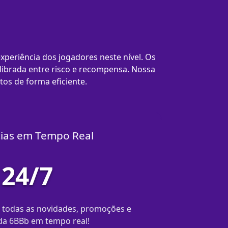
xperiência dos jogadores neste nível. Os
librada entre risco e recompensa. Nossa
os de forma eficiente.
cias em Tempo Real
24/7
e todas as novidades, promoções e
da 6BBb em tempo real!