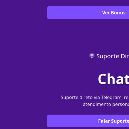
Ver Bônus
💬 Suporte Di
Cha
Suporte direto via Telegram, r
atendimento persona
Falar Suport