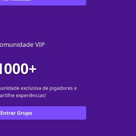
Comunidade VIP
1000+
unidade exclusiva de jogadores e
rtilhe experiências!
Entrar Grupo