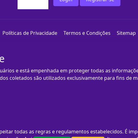
Políticas de Privacidade
Termos e Condições
Sitemap
de
usuários e está empenhada em proteger todas as informaçõe
os coletados são utilizados exclusivamente para fins de m
itar todas as regras e regulamentos estabelecidos. É imp