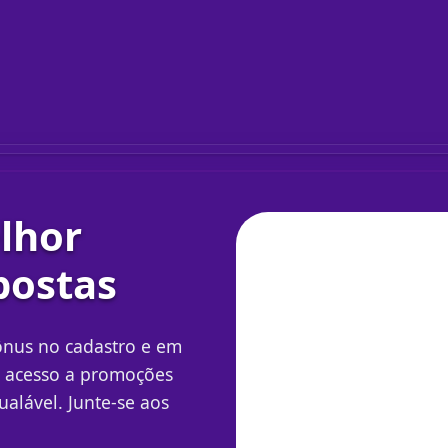
lhor
postas
ônus no cadastro e em
m acesso a promoções
ualável. Junte-se aos