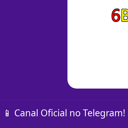
📱 Canal Oficial no Telegram!