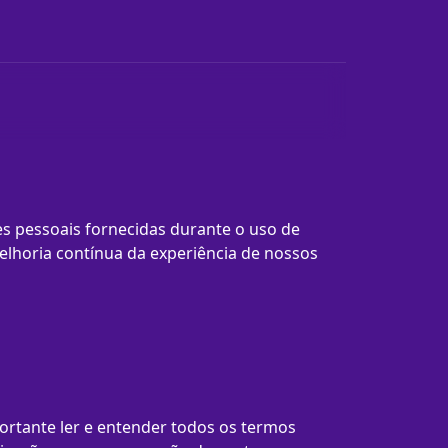
s pessoais fornecidas durante o uso de
elhoria contínua da experiência de nossos
ortante ler e entender todos os termos