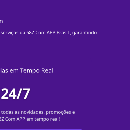
am
serviços da 68Z Com APP Brasil , garantindo
cias em Tempo Real
24/7
e todas as novidades, promoções e
8Z Com APP em tempo real!