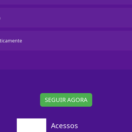
a
aticamente
SEGUIR AGORA
Acessos