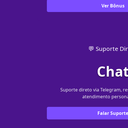
Ver Bônus
💬 Suporte Di
Cha
Suporte direto via Telegram, r
atendimento persona
Falar Suport