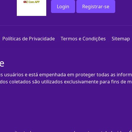
Login
Registrar-se
Políticas de Privacidade
Termos e Condições
Sitemap
de
eus usuários e está empenhada em proteger todas as inform
os coletados são utilizados exclusivamente para fins de m