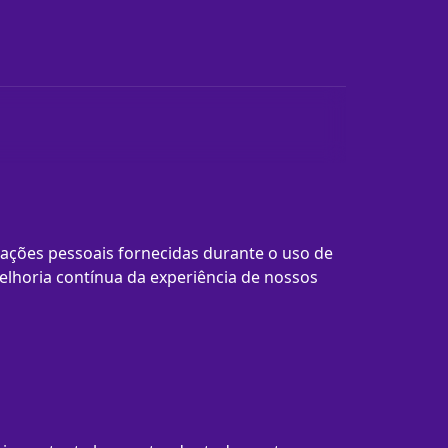
ações pessoais fornecidas durante o uso de
elhoria contínua da experiência de nossos