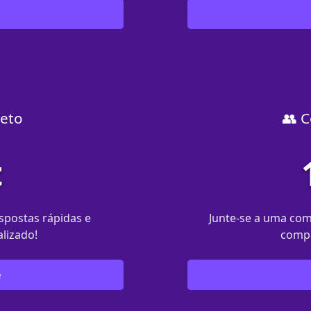
reto
👥 
t
espostas rápidas e
Junte-se a uma com
lizado!
compa
e