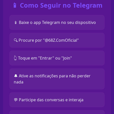
📱 Como Seguir no Telegram
📱 Baixe o app Telegram no seu dispositivo
🔍 Procure por "@68Z.ComOficial"
👆 Toque em "Entrar" ou "Join"
🔔 Ative as notificações para não perder
nada
💬 Participe das conversas e interaja