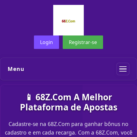
Login
Registrar-se
Menu
📱 68Z.Com A Melhor
Plataforma de Apostas
Cadastre-se na 68Z.Com para ganhar bônus no
cadastro e em cada recarga. Com a 68Z.Com, você