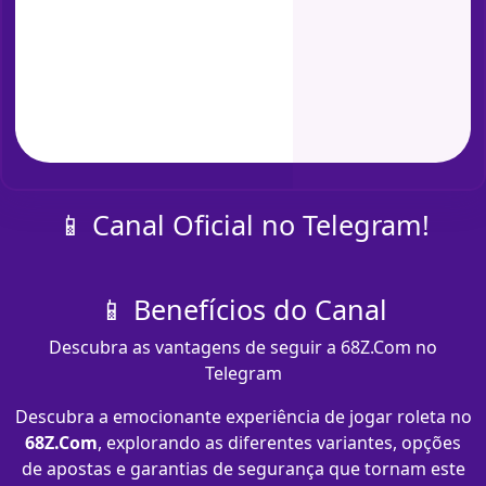
📱 Canal Oficial no Telegram!
📱 Benefícios do Canal
Descubra as vantagens de seguir a 68Z.Com no
Telegram
Descubra a emocionante experiência de jogar roleta no
68Z.Com
, explorando as diferentes variantes, opções
de apostas e garantias de segurança que tornam este