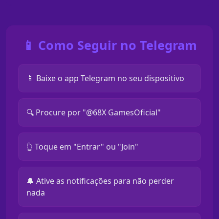
📱 Como Seguir no Telegram
📱 Baixe o app Telegram no seu dispositivo
🔍 Procure por "@68X GamesOficial"
👆 Toque em "Entrar" ou "Join"
🔔 Ative as notificações para não perder
nada