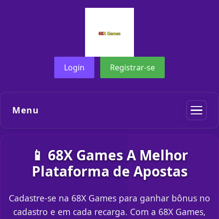
Login
Registrar-se
Menu
📱 68X Games A Melhor
Plataforma de Apostas
Cadastre-se na 68X Games para ganhar bônus no
cadastro e em cada recarga. Com a 68X Games,