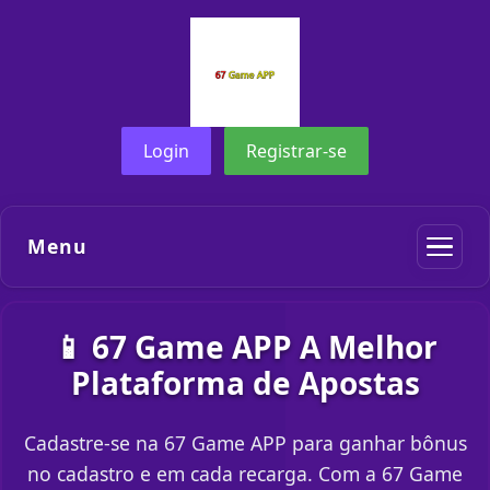
Login
Registrar-se
Menu
📱 67 Game APP A Melhor
Plataforma de Apostas
Cadastre-se na 67 Game APP para ganhar bônus
no cadastro e em cada recarga. Com a 67 Game