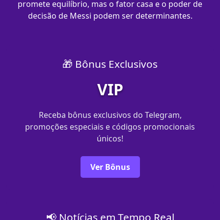
promete equilíbrio, mas o fator casa e o poder de
decisão de Messi podem ser determinantes.
🎁 Bônus Exclusivos
VIP
Receba bônus exclusivos do Telegram,
promoções especiais e códigos promocionais
únicos!
Ver Bônus
📢 Notícias em Tempo Real