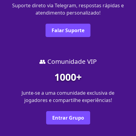
Suporte direto via Telegram, respostas rápidas e
atendimento personalizado!
Falar Suporte
👥 Comunidade VIP
1000+
Junte-se a uma comunidade exclusiva de
jogadores e compartilhe experiências!
Entrar Grupo