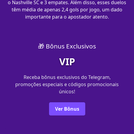
o Nashville SC e 3 empates. Além disso, esses duelos
têm média de apenas 2,4 gols por jogo, um dado
importante para o apostador atento.
🎁 Bônus Exclusivos
VIP
Receba bônus exclusivos do Telegram,
promoções especiais e códigos promocionais
únicos!
Ver Bônus