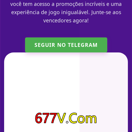
você tem acesso a promoções incríveis e uma
experiência de jogo inigualável. Junte-se aos
vencedores agora!
SEGUIR NO TELEGRAM