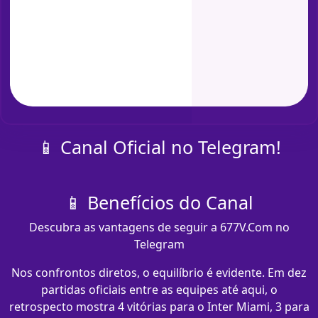
📱 Canal Oficial no Telegram!
📱 Benefícios do Canal
Descubra as vantagens de seguir a 677V.Com no
Telegram
Nos confrontos diretos, o equilíbrio é evidente. Em dez
partidas oficiais entre as equipes até aqui, o
retrospecto mostra 4 vitórias para o Inter Miami, 3 para