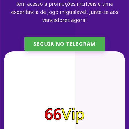
tem acesso a promoções incríveis e uma
experiência de jogo inigualável. Junte-se aos
vencedores agora!
SEGUIR NO TELEGRAM