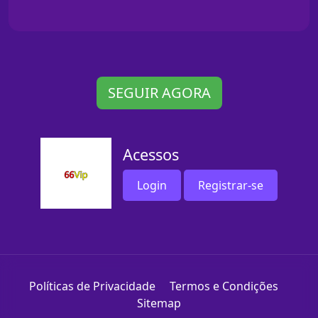
SEGUIR AGORA
Acessos
Login
Registrar-se
Políticas de Privacidade
Termos e Condições
Sitemap