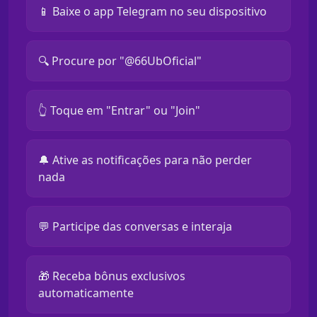
📱 Baixe o app Telegram no seu dispositivo
🔍 Procure por "@66UbOficial"
👆 Toque em "Entrar" ou "Join"
🔔 Ative as notificações para não perder
nada
💬 Participe das conversas e interaja
🎁 Receba bônus exclusivos
automaticamente