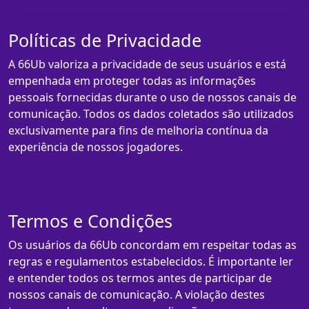
Políticas de Privacidade
A 66Ub valoriza a privacidade de seus usuários e está
empenhada em proteger todas as informações
pessoais fornecidas durante o uso de nossos canais de
comunicação. Todos os dados coletados são utilizados
exclusivamente para fins de melhoria contínua da
experiência de nossos jogadores.
Termos e Condições
Os usuários da 66Ub concordam em respeitar todas as
regras e regulamentos estabelecidos. É importante ler
e entender todos os termos antes de participar de
nossos canais de comunicação. A violação destes