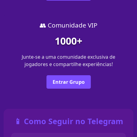
👥 Comunidade VIP
1000+
Junte-se a uma comunidade exclusiva de
jogadores e compartilhe experiências!
Entrar Grupo
📱 Como Seguir no Telegram