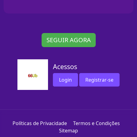
SEGUIR AGORA
Acessos
Login
Registrar-se
Políticas de Privacidade
Termos e Condições
Sitemap