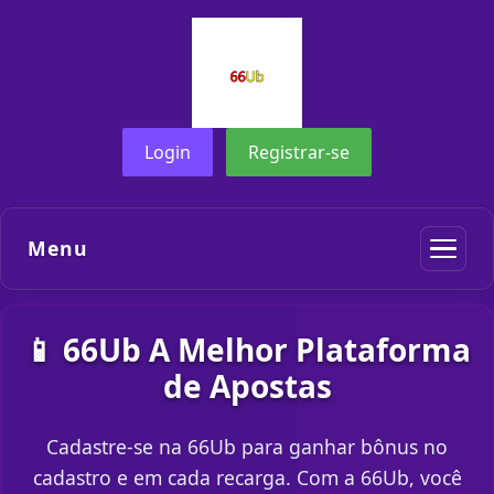
Login
Registrar-se
Menu
📱 66Ub A Melhor Plataforma
de Apostas
Cadastre-se na 66Ub para ganhar bônus no
cadastro e em cada recarga. Com a 66Ub, você