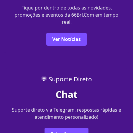
Fique por dentro de todas as novidades,
promoções e eventos da 66Brl.Com em tempo
real!
Ver Notícias
💬 Suporte Direto
Chat
Suporte direto via Telegram, respostas rápidas e
atendimento personalizado!