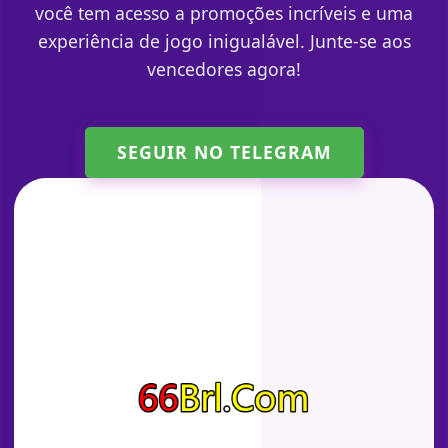
você tem acesso a promoções incríveis e uma
experiência de jogo inigualável. Junte-se aos
vencedores agora!
SEGUIR NO TELEGRAM