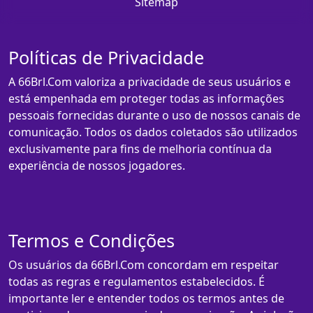
Sitemap
Políticas de Privacidade
A 66Brl.Com valoriza a privacidade de seus usuários e
está empenhada em proteger todas as informações
pessoais fornecidas durante o uso de nossos canais de
comunicação. Todos os dados coletados são utilizados
exclusivamente para fins de melhoria contínua da
experiência de nossos jogadores.
Termos e Condições
Os usuários da 66Brl.Com concordam em respeitar
todas as regras e regulamentos estabelecidos. É
importante ler e entender todos os termos antes de