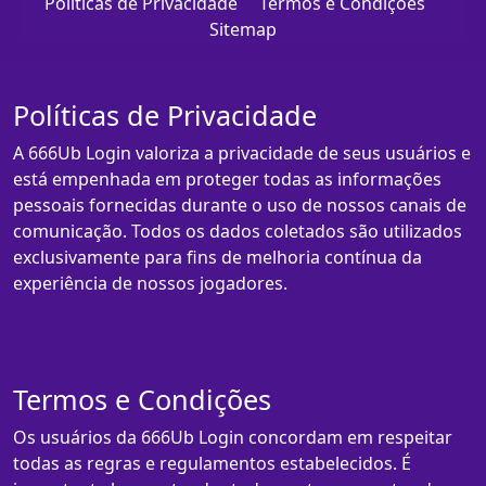
Políticas de Privacidade
Termos e Condições
Sitemap
Políticas de Privacidade
A 666Ub Login valoriza a privacidade de seus usuários e
está empenhada em proteger todas as informações
pessoais fornecidas durante o uso de nossos canais de
comunicação. Todos os dados coletados são utilizados
exclusivamente para fins de melhoria contínua da
experiência de nossos jogadores.
Termos e Condições
Os usuários da 666Ub Login concordam em respeitar
todas as regras e regulamentos estabelecidos. É