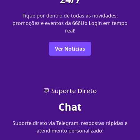
Fique por dentro de todas as novidades,
promoções e eventos da 666Ub Login em tempo
real!
Ver Notícias
💬 Suporte Direto
Chat
Suporte direto via Telegram, respostas rápidas e
atendimento personalizado!