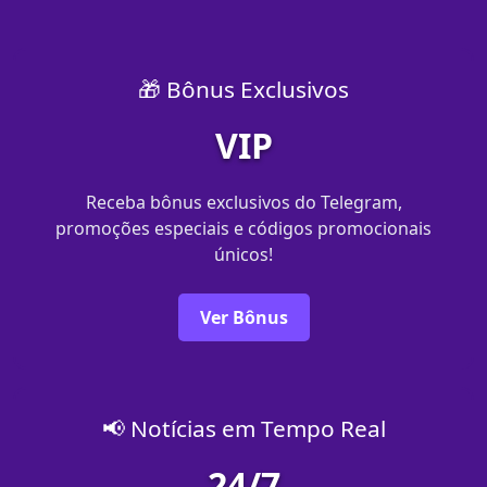
🎁 Bônus Exclusivos
VIP
Receba bônus exclusivos do Telegram,
promoções especiais e códigos promocionais
únicos!
Ver Bônus
📢 Notícias em Tempo Real
24/7