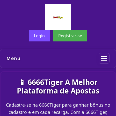
Login
Registrar-se
Menu
📱 6666Tiger A Melhor
Plataforma de Apostas
Cadastre-se na 6666Tiger para ganhar bônus no
cadastro e em cada recarga. Com a 6666Tiger,