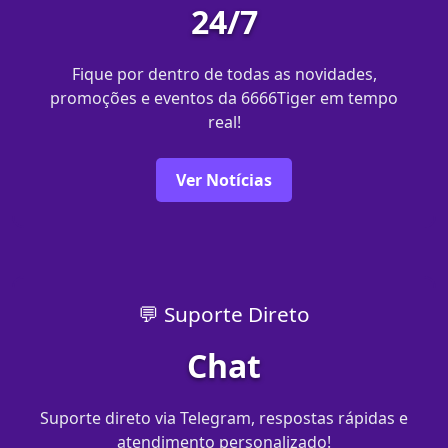
24/7
Fique por dentro de todas as novidades,
promoções e eventos da 6666Tiger em tempo
real!
Ver Notícias
💬 Suporte Direto
Chat
Suporte direto via Telegram, respostas rápidas e
atendimento personalizado!