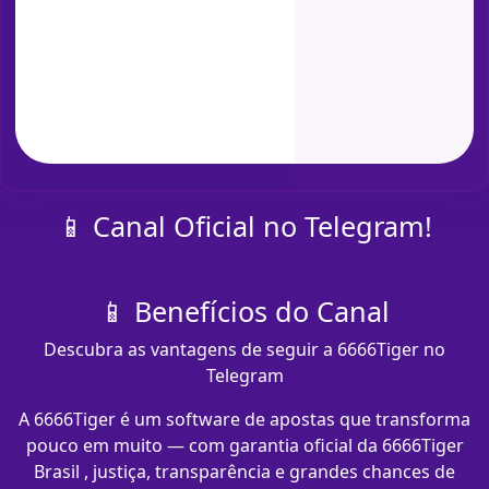
📱 Canal Oficial no Telegram!
📱 Benefícios do Canal
Descubra as vantagens de seguir a 6666Tiger no
Telegram
A 6666Tiger é um software de apostas que transforma
pouco em muito — com garantia oficial da 6666Tiger
Brasil , justiça, transparência e grandes chances de