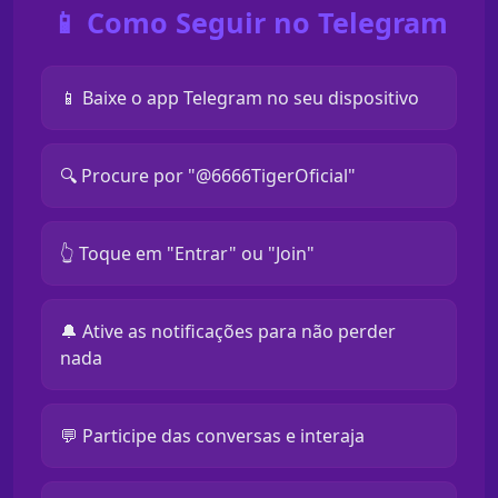
📱 Como Seguir no Telegram
📱 Baixe o app Telegram no seu dispositivo
🔍 Procure por "@6666TigerOficial"
👆 Toque em "Entrar" ou "Join"
🔔 Ative as notificações para não perder
nada
💬 Participe das conversas e interaja