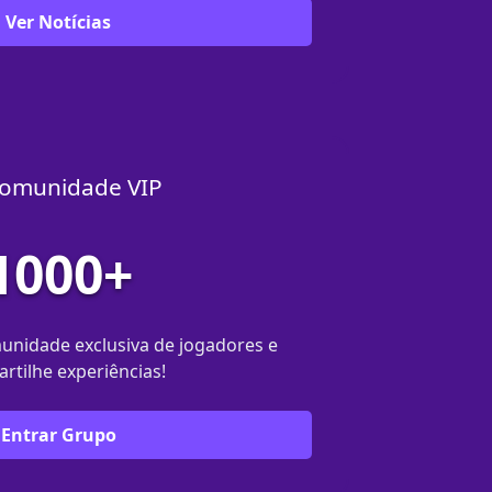
Ver Notícias
Comunidade VIP
1000+
unidade exclusiva de jogadores e
rtilhe experiências!
Entrar Grupo