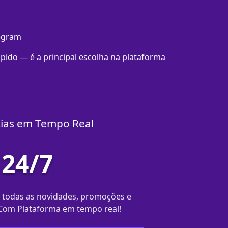
legram
ápido — é a principal escolha na plataforma
cias em Tempo Real
24/7
e todas as novidades, promoções e
Com Plataforma em tempo real!