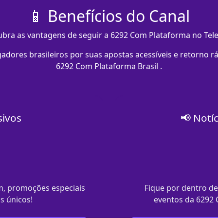
📱 Benefícios do Canal
bra as vantagens de seguir a 6292 Com Plataforma no Te
adores brasileiros por suas apostas acessíveis e retorno r
6292 Com Plataforma Brasil .
sivos
📢 Notí
m, promoções especiais
Fique por dentro d
s únicos!
eventos da 6292 