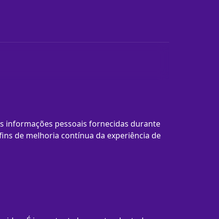
as informações pessoais fornecidas durante
fins de melhoria contínua da experiência de