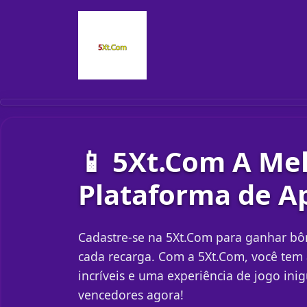
📱 5Xt.Com A Me
Plataforma de A
Cadastre-se na 5Xt.Com para ganhar bô
cada recarga. Com a 5Xt.Com, você tem
incríveis e uma experiência de jogo inig
vencedores agora!