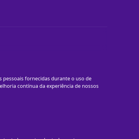
s pessoais fornecidas durante o uso de
elhoria contínua da experiência de nossos