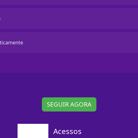
a
aticamente
SEGUIR AGORA
Acessos