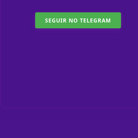
SEGUIR NO TELEGRAM