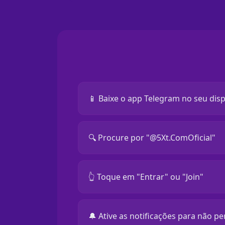
📱 Baixe o app Telegram no seu disp
🔍 Procure por "@5Xt.ComOficial"
👆 Toque em "Entrar" ou "Join"
🔔 Ative as notificações para não p