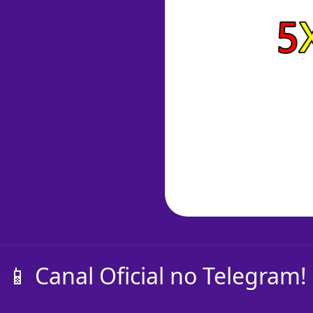
📱 Canal Oficial no Telegram!