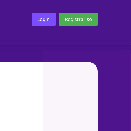
Login
Registrar-se