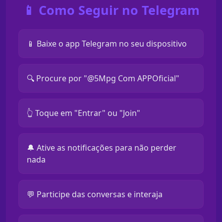
📱 Como Seguir no Telegram
📱 Baixe o app Telegram no seu dispositivo
🔍 Procure por "@5Mpg Com APPOficial"
👆 Toque em "Entrar" ou "Join"
🔔 Ative as notificações para não perder
nada
💬 Participe das conversas e interaja