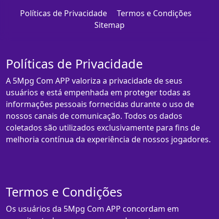
Políticas de Privacidade
Termos e Condições
Sitemap
Políticas de Privacidade
A 5Mpg Com APP valoriza a privacidade de seus
usuários e está empenhada em proteger todas as
informações pessoais fornecidas durante o uso de
nossos canais de comunicação. Todos os dados
coletados são utilizados exclusivamente para fins de
melhoria contínua da experiência de nossos jogadores.
Termos e Condições
Os usuários da 5Mpg Com APP concordam em