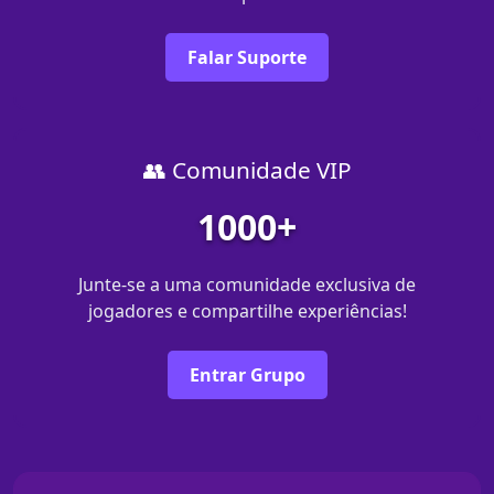
Falar Suporte
👥 Comunidade VIP
1000+
Junte-se a uma comunidade exclusiva de
jogadores e compartilhe experiências!
Entrar Grupo