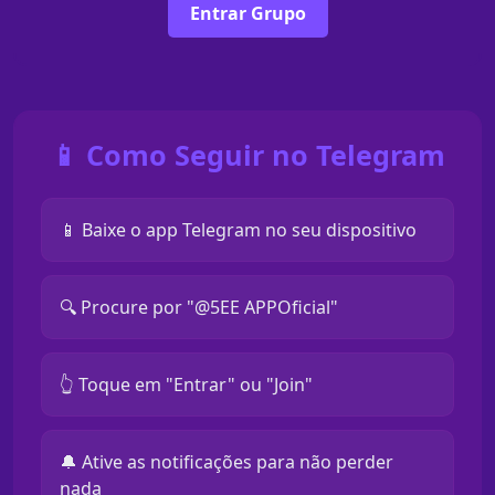
Entrar Grupo
📱 Como Seguir no Telegram
📱 Baixe o app Telegram no seu dispositivo
🔍 Procure por "@5EE APPOficial"
👆 Toque em "Entrar" ou "Join"
🔔 Ative as notificações para não perder
nada