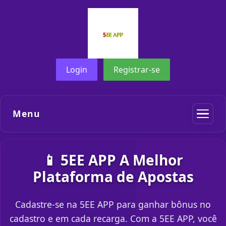
Login
Registrar-se
Menu
📱 5EE APP A Melhor
Plataforma de Apostas
Cadastre-se na 5EE APP para ganhar bônus no
cadastro e em cada recarga. Com a 5EE APP, você