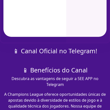
📱 Canal Oficial no Telegram!
📱 Benefícios do Canal
Descubra as vantagens de seguir a 5EE APP no
Telegram
A Champions League oferece oportunidades únicas de
apostas devido à diversidade de estilos de jogo e à
qualidade técnica dos jogadores. Nossa equipe de