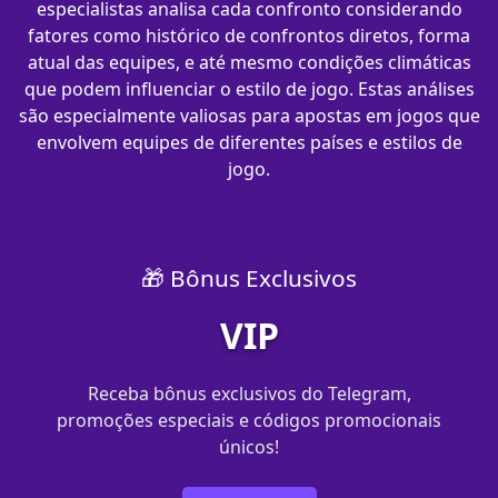
especialistas analisa cada confronto considerando
fatores como histórico de confrontos diretos, forma
atual das equipes, e até mesmo condições climáticas
que podem influenciar o estilo de jogo. Estas análises
são especialmente valiosas para apostas em jogos que
envolvem equipes de diferentes países e estilos de
jogo.
🎁 Bônus Exclusivos
VIP
Receba bônus exclusivos do Telegram,
promoções especiais e códigos promocionais
únicos!