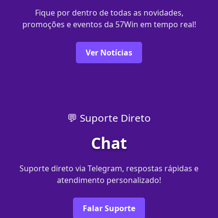
Fique por dentro de todas as novidades,
promoções e eventos da 57Win em tempo real!
Ver Notícias
💬 Suporte Direto
Chat
Suporte direto via Telegram, respostas rápidas e
atendimento personalizado!
Falar Suporte