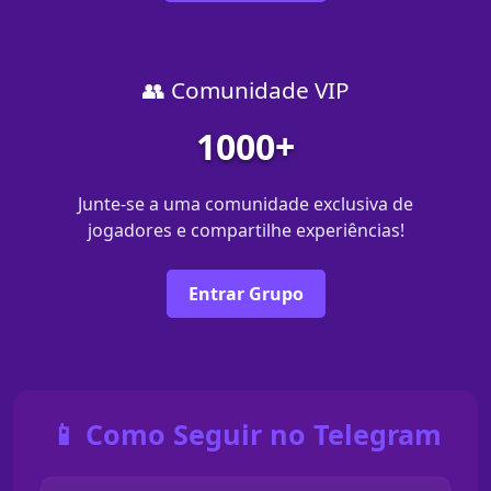
👥 Comunidade VIP
1000+
Junte-se a uma comunidade exclusiva de
jogadores e compartilhe experiências!
Entrar Grupo
📱 Como Seguir no Telegram