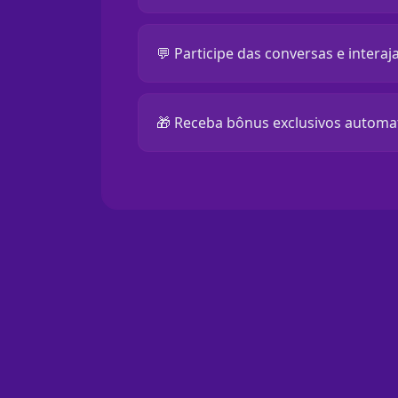
💬 Participe das conversas e interaj
🎁 Receba bônus exclusivos autom