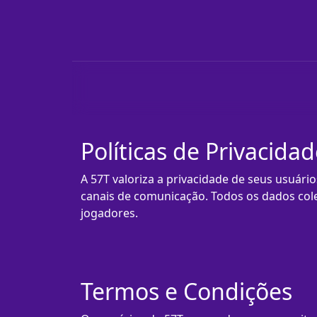
Políticas de Privacida
A 57T valoriza a privacidade de seus usuár
canais de comunicação. Todos os dados cole
jogadores.
Termos e Condições