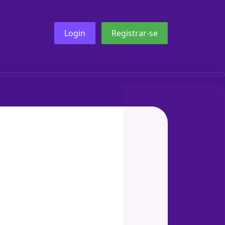
Login
Registrar-se