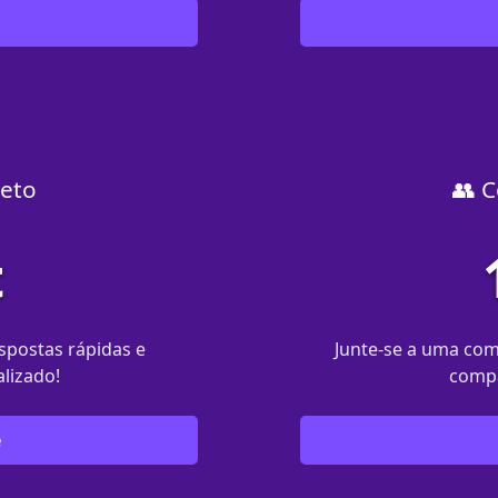
reto
👥 
t
espostas rápidas e
Junte-se a uma com
lizado!
compa
e