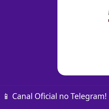
📱 Canal Oficial no Telegram!