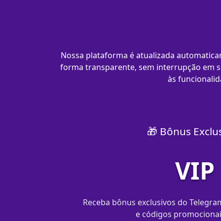
Nossa plataforma é atualizada automaticam
forma transparente, sem interrupção em s
às funcionalid
🎁 Bônus Exclu
VIP
Receba bônus exclusivos do Telegra
e códigos promocionai