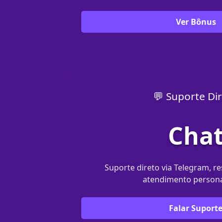
Ver Bônus
💬 Suporte Di
Cha
Suporte direto via Telegram, r
atendimento persona
Falar Suport