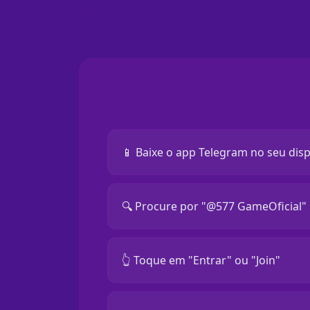
📱 Baixe o app Telegram no seu disp
🔍 Procure por "@577 GameOficial"
👆 Toque em "Entrar" ou "Join"