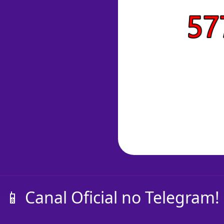
📱 Canal Oficial no Telegram!