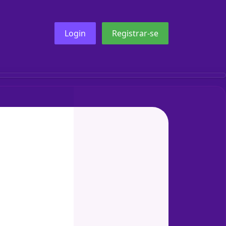
Login
Registrar-se