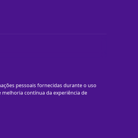
mações pessoais fornecidas durante o uso
e melhoria contínua da experiência de