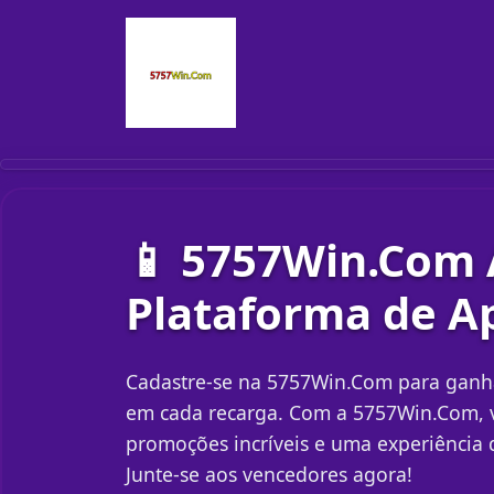
📱 5757Win.Com 
Plataforma de A
Cadastre-se na 5757Win.Com para ganh
em cada recarga. Com a 5757Win.Com, 
promoções incríveis e uma experiência d
Junte-se aos vencedores agora!