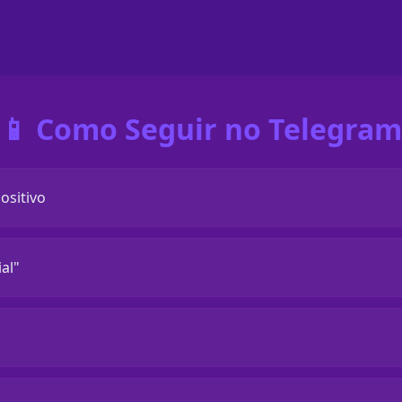
📱 Como Seguir no Telegram
ositivo
al"