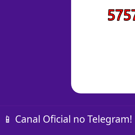
📱 Canal Oficial no Telegram!