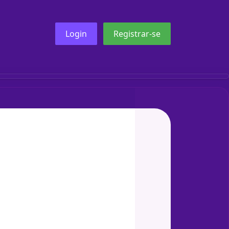
Login
Registrar-se