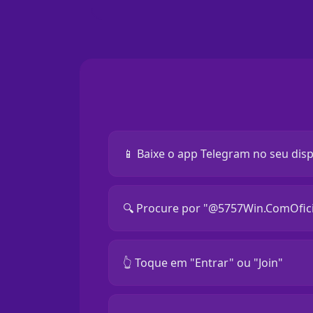
📱 Baixe o app Telegram no seu disp
🔍 Procure por "@5757Win.ComOfici
👆 Toque em "Entrar" ou "Join"