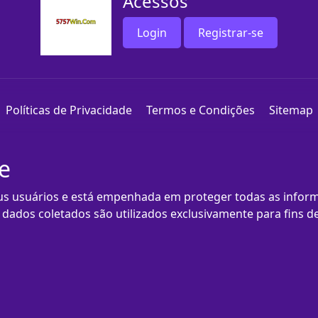
Acessos
Login
Registrar-se
Políticas de Privacidade
Termos e Condições
Sitemap
de
eus usuários e está empenhada em proteger todas as infor
dados coletados são utilizados exclusivamente para fins d