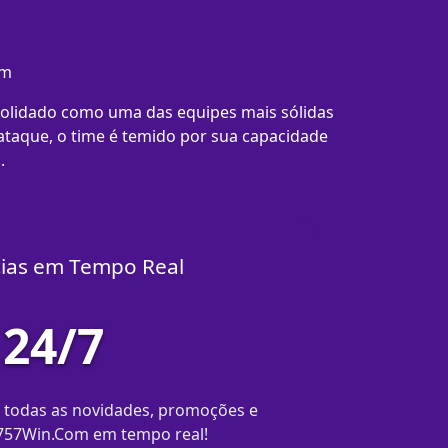
am
onsolidado como uma das equipes mais sólidas
ataque, o time é temido por sua capacidade
.
cias em Tempo Real
24/7
e todas as novidades, promoções e
757Win.Com em tempo real!