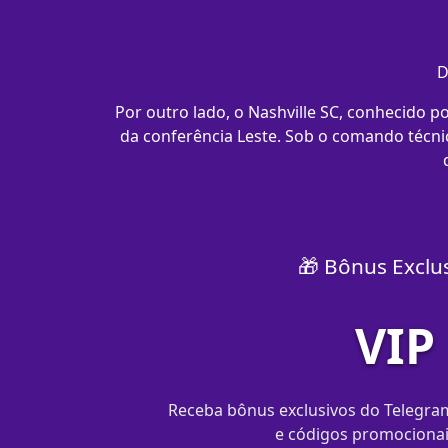
D
Por outro lado, o Nashville SC, conhecido p
da conferência Leste. Sob o comando técni
🎁 Bônus Exclu
VIP
Receba bônus exclusivos do Telegra
e códigos promocionai