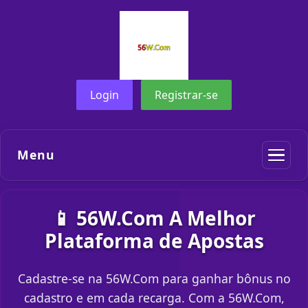
Login
Registrar-se
Menu
📱 56W.Com A Melhor
Plataforma de Apostas
Cadastre-se na 56W.Com para ganhar bônus no
cadastro e em cada recarga. Com a 56W.Com,