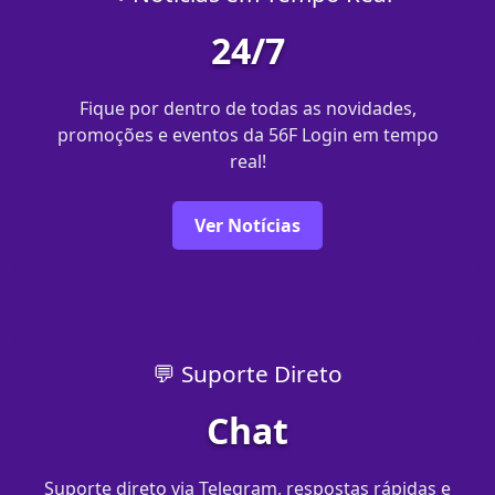
24/7
Fique por dentro de todas as novidades,
promoções e eventos da 56F Login em tempo
real!
Ver Notícias
💬 Suporte Direto
Chat
Suporte direto via Telegram, respostas rápidas e