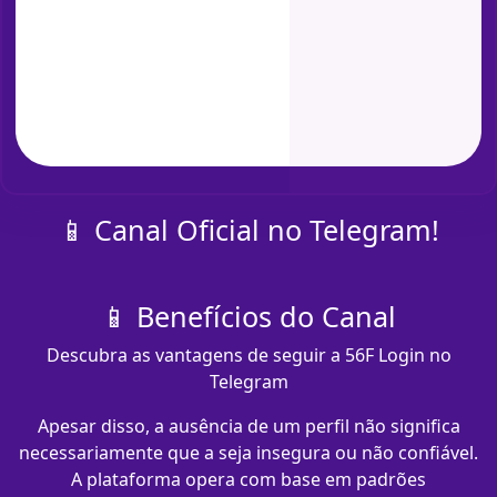
📱 Canal Oficial no Telegram!
📱 Benefícios do Canal
Descubra as vantagens de seguir a 56F Login no
Telegram
Apesar disso, a ausência de um perfil não significa
necessariamente que a seja insegura ou não confiável.
A plataforma opera com base em padrões