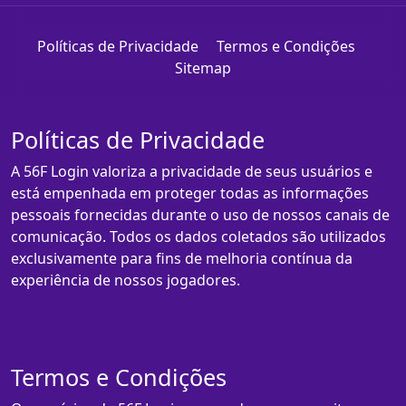
Políticas de Privacidade
Termos e Condições
Sitemap
Políticas de Privacidade
A 56F Login valoriza a privacidade de seus usuários e
está empenhada em proteger todas as informações
pessoais fornecidas durante o uso de nossos canais de
comunicação. Todos os dados coletados são utilizados
exclusivamente para fins de melhoria contínua da
experiência de nossos jogadores.
Termos e Condições