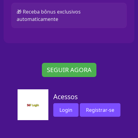
🎁 Receba bônus exclusivos
automaticamente
SEGUIR AGORA
Acessos
Login
Registrar-se